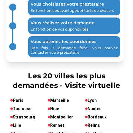
Vous choisissez votre prestataire
En fonction des avantages et tarifs de chacun.
Vous réalisez votre demande
En fonction de vos disponibilités
Vous obtenez les coordonées
Une fois la demande faite, vous pouvez
contacter votre prestataire
Les 20 villes les plus
demandées - Visite virtuelle
Paris
Marseille
Lyon
Toulouse
Nice
Nantes
Strasbourg
Montpellier
Bordeaux
Lille
Rennes
Reims