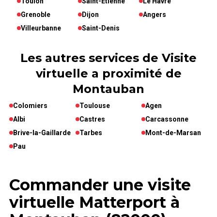
Toulon
Saint-Etienne
Le Havre
Grenoble
Dijon
Angers
Villeurbanne
Saint-Denis
Les autres services de Visite
virtuelle a proximité de
Montauban
Colomiers
Toulouse
Agen
Albi
Castres
Carcassonne
Brive-la-Gaillarde
Tarbes
Mont-de-Marsan
Pau
Commander une visite
virtuelle Matterport à