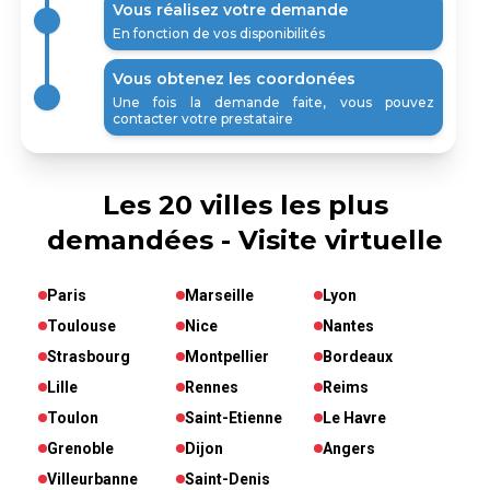
Vous réalisez votre demande
En fonction de vos disponibilités
Vous obtenez les coordonées
Une fois la demande faite, vous pouvez
contacter votre prestataire
Les 20 villes les plus
demandées - Visite virtuelle
Paris
Marseille
Lyon
Toulouse
Nice
Nantes
Strasbourg
Montpellier
Bordeaux
Lille
Rennes
Reims
Toulon
Saint-Etienne
Le Havre
Grenoble
Dijon
Angers
Villeurbanne
Saint-Denis